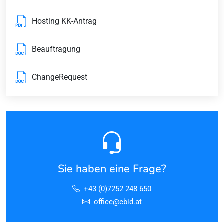
Hosting KK-Antrag
Beauftragung
ChangeRequest
Sie haben eine Frage?
+43 (0)7252 248 650
office@ebid.at